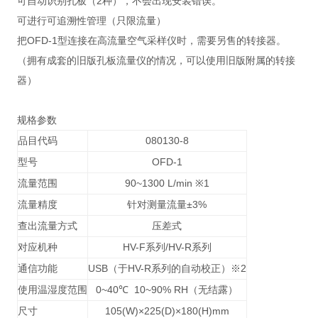
可自动识别孔板（2种），不会出现安装错误。
可进行可追溯性管理（只限流量）
把OFD-1型连接在高流量空气采样仪时，需要另售的转接器。
（拥有成套的旧版孔板流量仪的情况，可以使用旧版附属的转接
器）
规格参数
品目代码
080130-8
型号
OFD-1
流量范围
90~1300 L/min ※1
流量精度
针对测量流量±3%
查出流量方式
压差式
对应机种
HV-F系列/HV-R系列
通信功能
USB（于HV-R系列的自动校正）※2
使用温湿度范围
0~40℃ 10~90% RH（无结露）
尺寸
105(W)×225(D)×180(H)mm