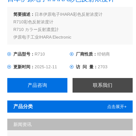
简要描述：
日本伊原电子IHARA彩色反射浓度计
R710彩色反射浓度计
R710 カラー反射濃度計
伊原电子工业IHARA Electronic
产品型号：
R710
厂商性质：
经销商
更新时间：
2025-12-11
访 问 量：
2703
产品咨询
联系我们
产品分类
点击展开+
新闻资讯