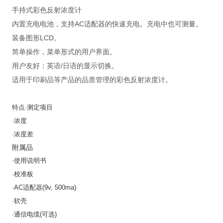
手持式彩色反射浓度计
内置充电电池，支持AC适配器的快速充电。充电中也可测量。
装备图形LCD。
简单操作，菜单形式的用户界面。
用户友好：英语/日语的显示切换。
适用于印刷品等产品的品质管理的彩色反射浓度计。
特点
·
测定项目
·
浓度
·
浓度差
附属品
·
使用说明书
·
校准板
·AC
适配器
(9v, 500ma)
·
软壳
·
通信电缆
(
可选
)