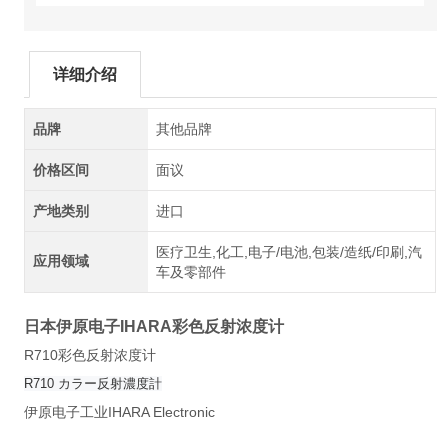
详细介绍
品牌
其他品牌
价格区间
面议
产地类别
进口
医疗卫生,化工,电子/电池,包装/造纸/印刷,汽
应用领域
车及零部件
日本伊原电子IHARA彩色反射浓度计
R710彩色反射浓度计
R710
カラー反射濃度計
伊原电子工业IHARA Electronic