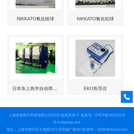
NIKKATO氧化锆球
NIKKATO氧化铝球
日本东上热学自动弹出式烘箱
EKO热导仪
上海首放电子科技有限公司2026 版权所有 ©
备案号：沪ICP备16022078
号-4
sitemap.xml
地址：上海市闵行区古美路1471号华城广场307室 邮件：8200@shsoly.com