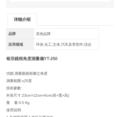
详细介绍
品牌
其他品牌
应用领域
环保,化工,文体,汽车及零部件,综合
银宗鏡框角度測量儀YT-250
功能:測量眼鏡框腳之角度
測量範圍:±25度
技術參數:
外形尺寸:23cm×12cm×6cm(長×寬×高)
重 量:0.5 Kg
使用说明: