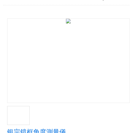
银宗鏡框角度測量儀