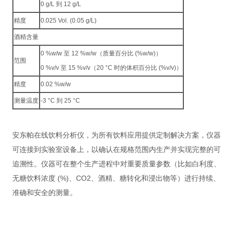
0 g/L 到 12 g/L
精度
0.025 Vol. (0.05 g/L)
酒精含量
0 %w/w 至 12 %w/w（质量百分比 (%w/w)）
范围
0 %v/v 至 15 %v/v（20 °C 时的体积百分比 (%v/v)）
精度
0.02 %w/w
测量温度
-3 °C 到 25 °C
安东帕在线饮料分析仪，为所有饮料应用提供定制解决方案，仪器
可连接到实验室设备上，以确认在规格范围内生产并实现完整的可
追溯性。仪器可在整个生产进程中对重要质量参数（比如白利度、
无糖饮料浓度 (%)、CO2、酒精、糖转化和浸出物等）进行持续、
准确和安全的测量。