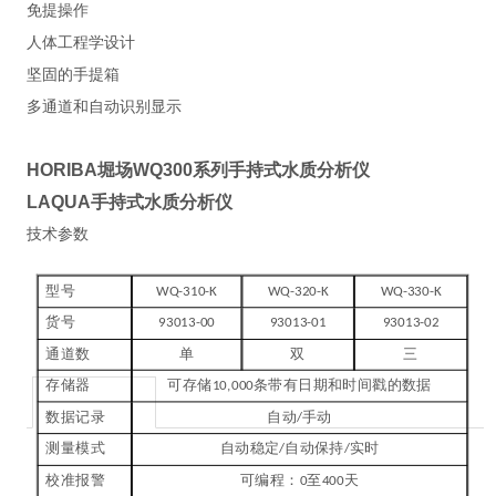
免提操作
人体工程学设计
坚固的手提箱
多通道和自动识别显示
HORIBA堀场WQ300系列手持式水质分析仪
LAQUA手持式水质分析仪
技术参数
型号
WQ-310-K
WQ-320-K
WQ-330-K
货号
93013-00
93013-01
93013-02
通道数
单
双
三
存储器
可存储
条带有日期和时间戳的数据
10,000
数据记录
自动
手动
/
测量模式
自动稳定
自动保持
实时
/
/
校准报警
可编程：
至
天
0
400