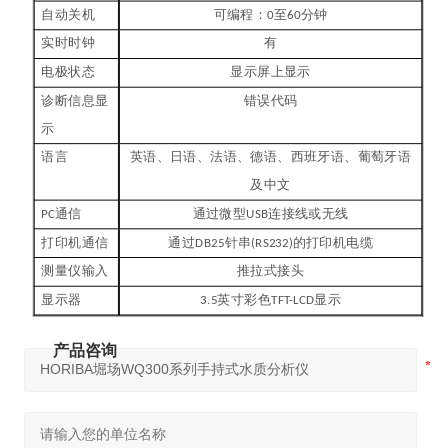
自动关机
可编程：
至
分钟
0
60
实时时钟
有
电极状态
显示屏上显示
诊断信息显
错误代码
示
语言
英语、日语、法语、德语、西班牙语、葡萄牙语
及中文
通信
通过微型
连接线或无线
PC
USB
打印机通信
通过
针串
的打印机电缆
DB25
(RS232)
测量仪输入
推拉式接头
显示器
英寸彩色
显示
3.5
TFT-LCD
产品咨询