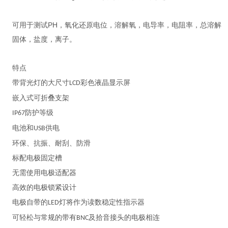
可用于测试PH，氧化还原电位，溶解氧，电导率，电阻率，总溶解
固体，盐度，离子。
特点
带背光灯的大尺寸
彩色液晶显示屏
LCD
嵌入式可折叠支架
防护等级
IP67
电池和
供电
USB
环保、抗振、耐刮、防滑
标配电极固定槽
无需使用电极适配器
高效的电极锁紧设计
电极自带的
灯将作为读数稳定性指示器
LED
可轻松与常规的带有
及拾音接头的电极相连
BNC