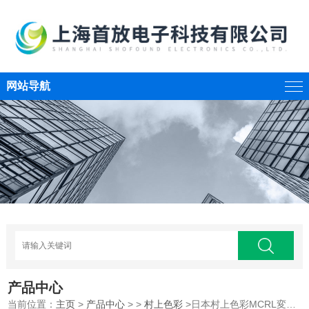
网站导航
产品中心
当前位置：
主页
>
产品中心
> >
村上色彩
>日本村上色彩MCRL変角光度計