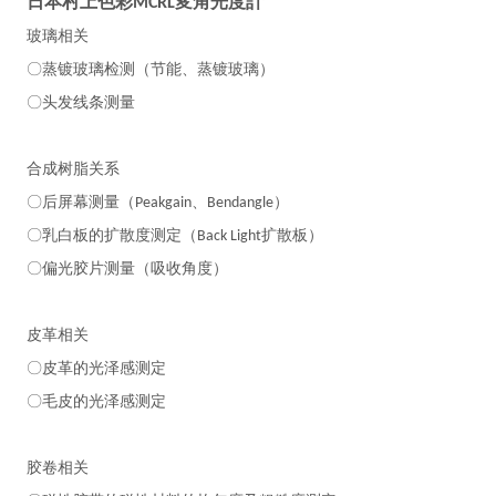
日本村上色彩MCRL変角光度計
玻璃相关
〇蒸镀玻璃检测（节能、蒸镀玻璃）
〇头发线条测量
合成树脂关系
〇后屏幕测量（
、
）
Peakgain
Bendangle
〇乳白板的扩散度测定（
扩散板）
Back Light
〇偏光胶片测量（吸收角度）
皮革相关
〇皮革的光泽感测定
〇毛皮的光泽感测定
胶卷相关