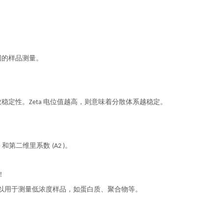
围的样品测量。
散稳定性。
电位值越高，则意味着分散体系越稳定。
Zeta
和第二维里系数
。
)
(A2 )
！
以用于测量低浓度样品，如蛋白质、聚合物等。