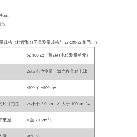
样品。
电池。
量规格（粒度和分子量测量规格与
相同。）
SZ-100-S2
（带
电位测量单元）
SZ-100-Z2
Zeta
电位测量：激光多普勒电泳
Zeta
至
-500
+500 mV
的尺寸范围
不小于
，不大于
μ
2.0 nm
100
m *4
率范围
至
0
20 S/m*5
浓度
40% *6