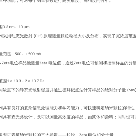
三种功能，可对每个测量参数进行高灵敏度、高精度的分析。
围
0.3 nm ~ 10 µm
列采用动态光散射
原理测量颗粒粒径大小及分布，实现了宽浓度范
(DLS)
量范围–
500 ~ + 500 mV
电位样品池测量
电位值，通过
电位可预测和控制样品的分
 Zeta
Zeta
Zeta
范围
×
×
1
10 3 ~ 2
10 7 Da
同浓度下的静态光散射强度并通过德拜记点法计算样品的绝对分子量
(Mw
列具有良好的复杂信息处理能力和学习能力，可快速确定纳米颗粒的特性
列具有双光路设计，既可以测量高浓度的样品，如浆体和染料；同时也可
备即可表征纳米颗粒的三大参数
——粒径、
电位和分子量
Zeta