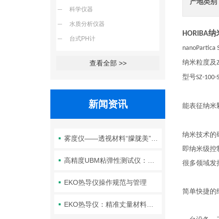
产地类别
科学仪器
水质分析仪器
纳
HORIBA
台式PH计
nanoPartica 
纳米粒度及
查看全部 >>
型号
SZ-100-
新闻资讯
能表征纳米
纳米技术的
雾度仪——透视材料“朦胧美”背后的光学密码
即纳米级控
高精度UBM粘弹性测试仪：解锁材料流变性能，赋能研发与质控
很多领域发
EKO热导仪操作规范与管理
简单快捷的
EKO热导仪：精准丈量材料热性能的“温度标尺”