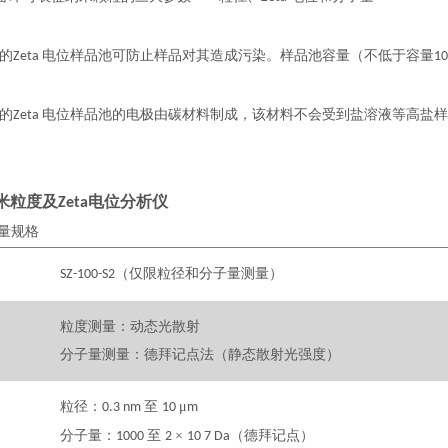
的
电位样品池可防止样品对其造成污染。样品池容量（
不低于
容量
Zeta
1
的
电位样品池的电极由碳材料制成，该材料不会受到盐溶液等高盐
Zeta
米粒度及
电位分析仪
Zeta
量规格
（仅限粒径和分子量测量）
SZ-100-S2
粒度测量：动态光散射
分子量测量：德拜记点法（静态散射光强度）
粒径：
至
μ
0.3 nm
10
m
分子量：
至
×
（德拜记点）
1000
2
10 7 Da