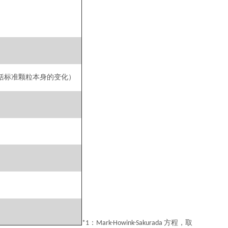
括标准颗粒本身的变化）
：
方程，取
*1
Mark-Howink-Sakurada