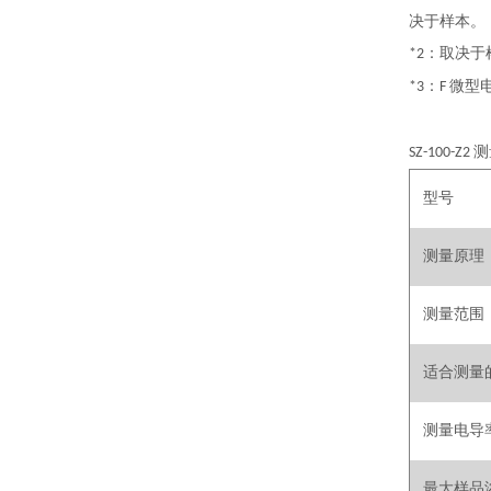
决于样本。
：取决于
*2
：
微型
*3
F
测
SZ-100-Z2
型号
测量原理
测量范围
适合测量
测量电导
最大样品