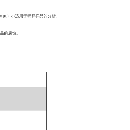
μ
）小适用于稀释样品的分析。
00
L
样品的腐蚀。