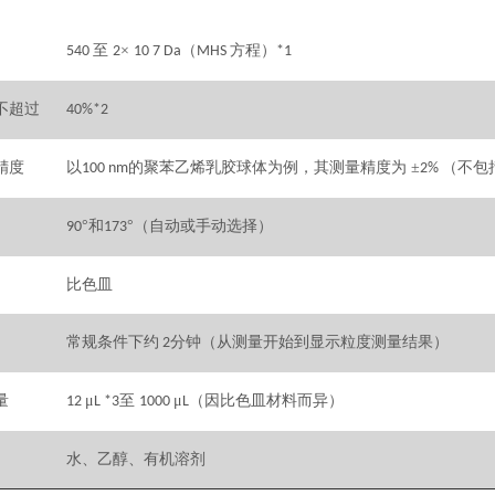
至
×
（
方程）
540
2
10 7 Da
MHS
*1
不超过
40%*2
精度
以
的聚苯乙烯乳胶球体为例，其测量精度为 ±
（不包
100 nm
2%
°和
°（自动或手动选择）
90
173
比色皿
常规条件下约
分钟（从测量开始到显示粒度测量结果）
2
量
μ
至
μ
（因比色皿材料而异）
12
L *3
1000
L
水、乙醇、有机溶剂