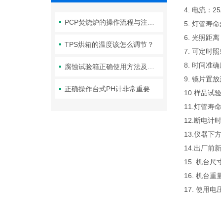
4. 电流：25
PCP焚烧炉的操作流程与注意事项
5. 灯管寿命≦
6. 光照距
TPS烘箱的温度该怎么调节？
7. 可定时
8. 时间准确
腐蚀试验箱正确使用方法及保养技巧
9. 镜片置
正确操作台式PH计非常重要
10.样品
11.灯管寿
12.断电计
13.仪器下
14.出厂前
15. 机台尺寸
16. 机台重
17. 使用电压: