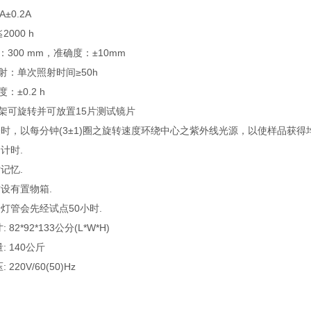
A±0.2A
2000 h
离：300 mm，准确度：±10mm
照射：单次照射时间≥50h
度：±0.2 h
放架可旋转并可放置15片测试镜片
试验时，以每分钟(3±1)圈之旋转速度环绕中心之紫外线光源，以使样品获
命计时.
时记忆.
方设有置物箱.
新灯管会先经试点50小时.
: 82*92*133公分(L*W*H)
量: 140公斤
 220V/60(50)Hz