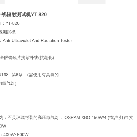
线辐射测试机YT-820
l：YT-820
線測試機
：Anti-Ultraviolet And Radiation Tester
安全眼镜镜片抗紫外线(抗老化)
168--第6条---(需使用有臭氧的
/4氙气灯)
为：石英玻璃封装的高压氙气灯， OSRAM XBO 450W/4 (*氙气灯)*1支
50W
：400W~500W