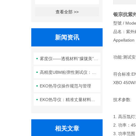
查看全部 >>
银宗抗紫外
型號 / Mode
品名：紫外
新闻资讯
Appellation
功能:测试
雾度仪——透视材料“朦胧美”背后的光学密码
高精度UBM粘弹性测试仪：解锁材料流变性能，赋能研发与质控
符合标准:EN
XBO 450W
EKO热导仪操作规范与管理
EKO热导仪：精准丈量材料热性能的“温度标尺”
技术参数:
1. 高压氙灯
2. 功率：4
相关文章
3. 功率范围