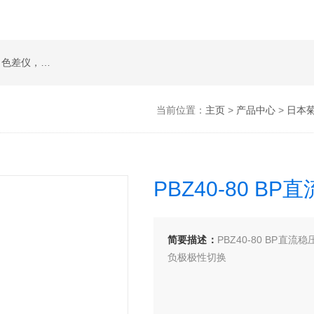
在线透过率测试仪，位相差测试装置，雾度仪，色差仪，烘箱，水质分析仪，眼镜检测设备
当前位置：
主页
>
产品中心
>
日本菊
PBZ40-80 B
简要描述：
PBZ40-80 BP
负极极性切换