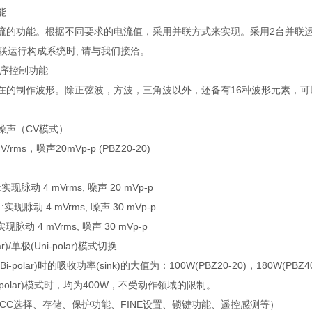
能
流的功能。根据不同要求的电流值，采用并联方式来实现。采用2台并联运
并联运行构成系统时, 请与我们接洽。
时序控制功能
在的制作波形。除正弦波，方波，三角波以外，还备有16种波形元素，可以组
噪声（CV模式）
rms，噪声20mVp-p (PBZ20-20)
 :实现脉动 4 mVrms, 噪声 20 mVp-p
7 :实现脉动 4 mVrms, 噪声 30 mVp-p
 :实现脉动 4 mVrms, 噪声 30 mVp-p
ar)/单极(Uni-polar)模式切换
-polar)时的吸收功率(sink)的大值为：100W(PBZ20-20)，180W(PBZ40-1
i-polar)模式时，均为400W，不受动作领域的限制。
V/CC选择、存储、保护功能、FINE设置、锁键功能、遥控感测等）