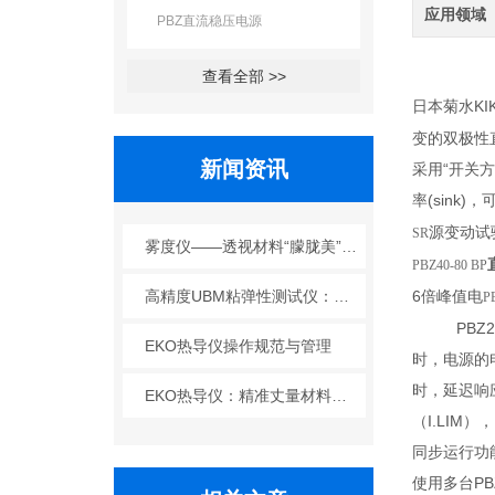
应用领域
PBZ直流稳压电源
查看全部 >>
日本菊水KIK
变的双极性
新闻资讯
采用“开关
率(sink
源变动试
SR
雾度仪——透视材料“朦胧美”背后的光学密码
PBZ40-80 BP
高精度UBM粘弹性测试仪：解锁材料流变性能，赋能研发与质控
6倍峰值电
P
PBZ20-
EKO热导仪操作规范与管理
时，电源的
时，延迟响
EKO热导仪：精准丈量材料热性能的“温度标尺”
（I.LI
同步运行功
使用多台P