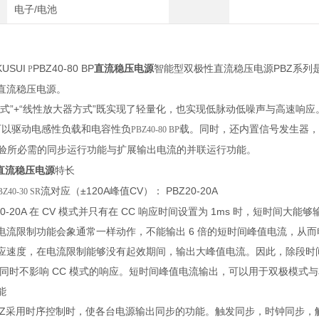
电子/电池
USUI
PBZ40-80 BP
直流稳压电源
智能型双极性直流稳压电源PBZ系列
P
直流稳压电源。
方式”+“线性放大器方式”既实现了轻量化，也实现低脉动低噪声与高速响应。
)，可以驱动电感性负载和电容性负
载。同时，还内置信号发生器
PBZ40-80 BP
验所必需的同步运行功能与扩展输出电流的并联运行功能。
直流稳压电源
特长
流对应（±120A峰值CV）： PBZ20-20A
BZ40-30 SR
20A 在 CV 模式并只有在 CC 响应时间设置为 1ms 时，短时间大能
电流限制功能会象通常一样动作，不能输出 6 倍的短时间峰值电流，从而电
应速度，在电流限制能够没有起效期间，输出大峰值电流。因此，除段时
M），同时不影响 CC 模式的响应。短时间峰值电流输出，可以用于双极模式
能
BZ采用时序控制时，使各台电源输出同步的功能。触发同步，时钟同步，