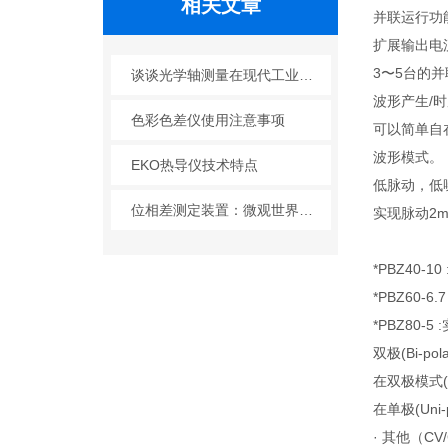
相关文章
并联运行功
扩展输出电
3〜5台的
谈谈光学轴测量在现代工业中的应用
波形产生/
色彩色差仪使用注意事项
可以简单自
波形模式。
EKO热导仪技术特点
低脉动，低
位相差测定装置：微观世界的“量尺”
实现脉动2mV/
*PBZ40-10
*PBZ60-6.
*PBZ80-5
双极(Bi-pol
在双极模式(Bi
在单极(Un
· 其他（C