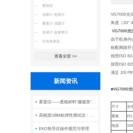
黄指仪
VG700
浊度计·色度计
角度（20° 
雾度计·浊度计
VG7000
光泽计·反射率计
由于机身内
分光色差仪
标配脚踏开
按照ISO 
查看全部 >>
按照ISO 
满足 JIS P8
新闻资讯
■
VG7000
雾度仪——透视材料“朦胧美”背后的光学密码
尺寸
光
高精度UBM粘弹性测试仪：解锁材料流变性能，赋能研发与质控
重量
约1
电源
100
EKO热导仪操作规范与管理