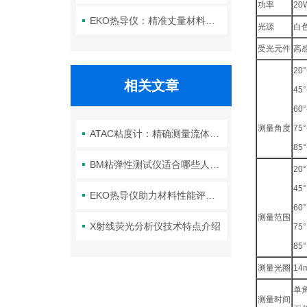
功率
20
EKO热导仪：精准丈量材料热性能的“温度标尺”
光源
白
受光元件
高
20°
相关文章
45°
60°
测量角度
75°
ATAC粘度计：精确测量流体粘度的实验室伙伴
85°
BM粘弹性测试仪适合哪些人群使用
20
45
EKO热导仪助力材料性能评估与优化
60
测量范围
X射线荧光分析仪技术特点介绍
75
85
测量光圈
14
单
测量时间