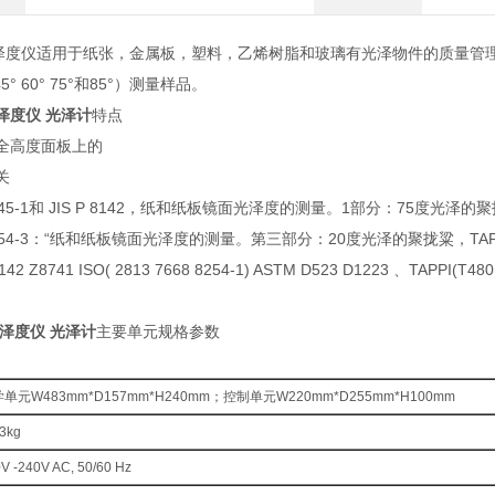
0光泽度仪适用于纸张，金属板，塑料，乙烯树脂和玻璃有光泽物件的质量管
45° 60° 75°和85°）测量样品。
光泽度仪 光泽计
特点
全高度面板上的
关
8245-1和 JIS P 8142，纸和纸板镜面光泽度的测量。1部分：75度光泽的
8254-3：“纸和纸板镜面光泽度的测量。第三部分：20度光泽的聚拢粱，TA
142 Z8741 ISO( 2813 7668 8254-1) ASTM D523 D1223 、TAPPI(
光泽度仪 光泽计
主要单元规格参数
学单元W483mm*D157mm*H240mm；控制单元W220mm*D255mm*H1
3kg
V -240V AC, 50/60 Hz