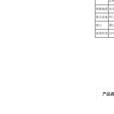
五
测量确度
光
显示设备
P
接口
通过
使用环境
10
产品