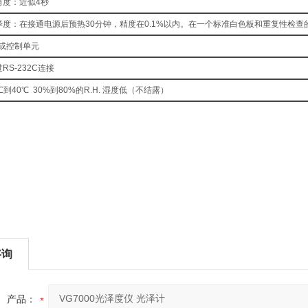
角度：近似4秒
泽度：在接通电源后预热30分钟，精度在0.1%以内。在一个标准白色板和重复性检查
C或控制单元
RS-232C连接
℃到40℃ 30%到80%的R.H. 湿度低（不结露）
咨询
产品：