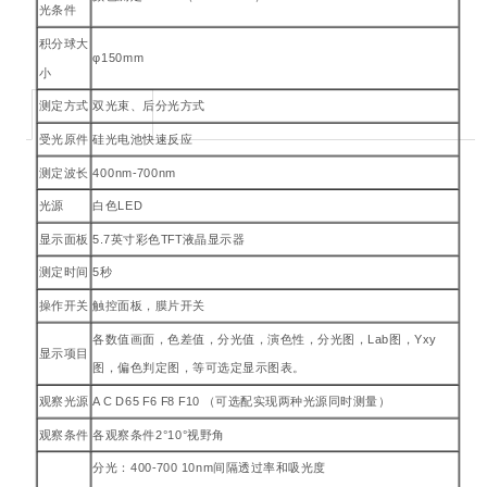
光条件
积分球大
φ150mm
小
测定方式
双光束、后分光方式
受光原件
硅光电池快速反应
测定波长
400nm-700nm
光源
白色LED
显示面板
5.7英寸彩色TFT液晶显示器
测定时间
5秒
操作开关
触控面板，膜片开关
各数值画面，色差值，分光值，演色性，分光图，Lab图，Yxy
显示项目
图，偏色判定图，等可选定显示图表。
观察光源
A C D65 F6 F8 F10 （可选配实现两种光源同时测量）
观察条件
各观察条件2°10°视野角
分光：400-700 10nm间隔透过率和吸光度