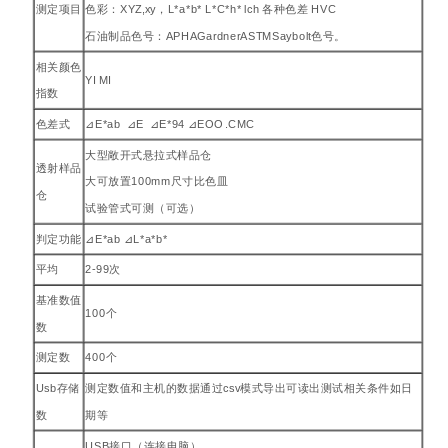
测定项目
色彩：XYZ,xy，L*a*b* L*C*h* lch 各种色差 HVC
石油制品色号：APHAGardnerASTMSaybolt色号。
相关颜色
YI MI
指数
色差式
⊿E*ab ⊿E ⊿E*94 ⊿EOO .CMC
大型敞开式悬拉式样品仓
透射样品
大可放置100mm尺寸比色皿
仓
试验管式可测（可选）
判定功能
⊿E*ab ⊿L*a*b*
平均
2-99次
基准数值
100个
数
测定数
400个
Usb存储
测定数值和主机的数据通过csv模式导出可读出测试相关条件如日
数
期等
USB接口（连接电脑）