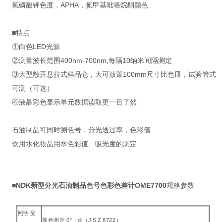
氟磷酸钾色度，APHA，氮甲基吡咯烷酮颜色
■特点
①白色LED光源
②测量波长范围400nm-700nm,每隔10纳米间隔测定
③大型敞开悬拉式样品仓，大可放置100mm尺寸比色皿，试验管式
可测（可选）
④液晶彩色显示单元数据读取更一目了然
石油制品可同时测色号，分光透过率，色彩值
饮用水化妆品用水色彩值、吸光度的测定
■
NDK新型分光石油制品色号色彩色差计OME7700
规格参数
照明.受
颜色测定 0°：di（JIS Z 8722）