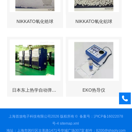
NIKKATO氧化锆球
NIKKATO氧化铝球
日本东上热学自动弹出式烘箱
EKO热导仪
上海首放电子科技有限公司2026 版权所有 ©
备案号：沪ICP备16022078
号-4
sitemap.xml
地址：上海市闵行区古美路1471号华城广场307室 邮件：8200@shsoly.com