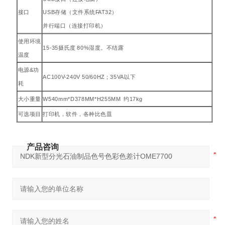
接口
USB存储（文件系统FAT32）
并行端口（连接打印机）
使用环境
15-35摄氏度 80%湿度。不结露
温度
电源&功
AC100V-240V 50/60HZ；35VA以下
耗
大小重量
W540mm*D378MM*H255MM 约17kg
可选项目
打印机，软件，各种比色皿
产品咨询