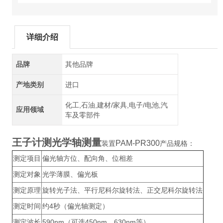
详细介绍
品牌
其他品牌
产地类别
进口
化工,石油,建材/家具,电子/电池,汽
应用领域
车及零部件
王子计测光学轴测量
PAM-PR300
装置
产品规格：
测定项目
偏光轴方位、配向角、位相差
测定对象
光学薄膜、偏光板
测定原理
旋转光子法、平行尼科尔旋转法、正交尼科尔旋转法
测定时间
约4秒（偏光轴测定）
测定波长
590nm（可选450nm，630nm等）