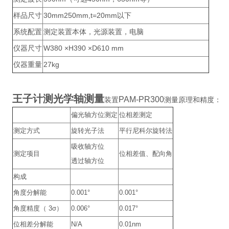
样品尺寸
30mm250mm,t=20mm以下
系统配置
测定装置本体，光源装置，电脑
仪器尺寸
W380 ×H390 ×D610 mm
仪器重量
27kg
王子计测光学轴测量
PAM-PR300
装置
测量原理和精度：
偏光轴方位测定
位相差测定
测定方式
旋转光子法
平行尼科尔旋转法
吸收轴方位
测定项目
位相差值、配向角
透过轴方位
构成
角度分解能
0.001°
0.001°
角度精度（ 3σ）
0.006°
0.017°
位相差分解能
N/A
0.01nm