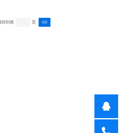
 跳转到第
页