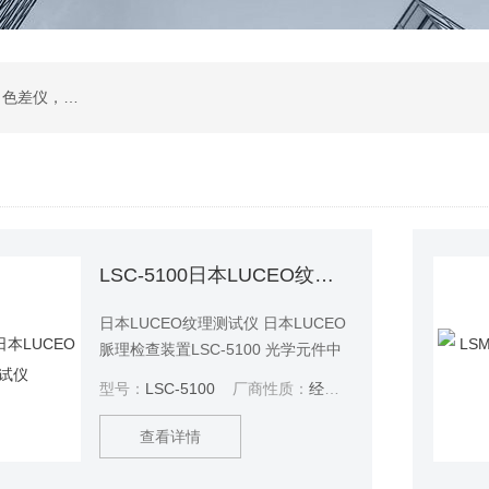
在线透过率测试仪，位相差测试装置，雾度仪，色差仪，烘箱，水质分析仪，眼镜检测设备
LSC-5100日本LUCEO纹理测试仪
日本LUCEO纹理测试仪 日本LUCEO
脈理检查装置LSC-5100 光学元件中
脉理(不均匀部分)的检查； 异物、气
型号：
LSC-5100
厂商性质：
经销商
泡和表面伤痕的检查； 橘皮(橘子皮
肤)等的研磨不均匀的检查也合适；
查看详情