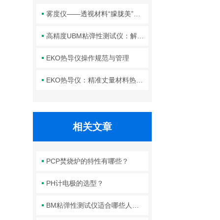
雾度仪——透视材料“朦胧美”背后的光学密码
高精度UBM粘弹性测试仪：解锁材料流变性能，赋能研发与质控
EKO热导仪操作规范与管理
EKO热导仪：精准丈量材料热性能的“温度标尺”
相关文章
PCP焚烧炉的特性有哪些？
PH计电极的选型？
BM粘弹性测试仪适合哪些人群使用