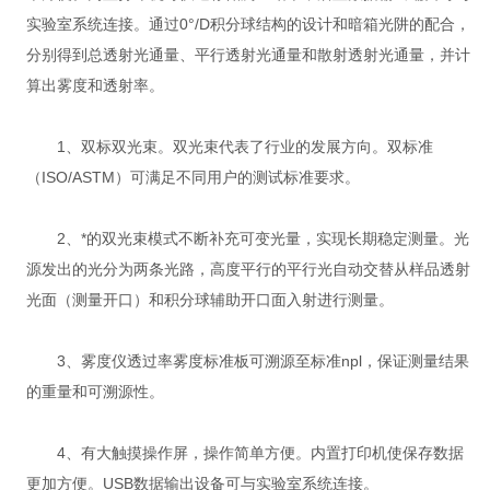
实验室系统连接。通过0°/D积分球结构的设计和暗箱光阱的配合，
分别得到总透射光通量、平行透射光通量和散射透射光通量，并计
算出雾度和透射率。
1、双标双光束。双光束代表了行业的发展方向。双标准
（ISO/ASTM）可满足不同用户的测试标准要求。
2、*的双光束模式不断补充可变光量，实现长期稳定测量。光
源发出的光分为两条光路，高度平行的平行光自动交替从样品透射
光面（测量开口）和积分球辅助开口面入射进行测量。
3、雾度仪透过率雾度标准板可溯源至标准npl，保证测量结果
的重量和可溯源性。
4、有大触摸操作屏，操作简单方便。内置打印机使保存数据
更加方便。USB数据输出设备可与实验室系统连接。