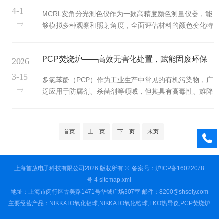
工作台应平稳无振动，能承受设备重量。安装位置应避免
4-1
MCRL変角分光測色仪作为一款高精度颜色测量仪器，能
阳光直射和空气对流，减少环境干扰。设备就位后调整水
够模拟多种观察和照射角度，全面评估材料的颜色变化特
平，确保转子旋转轴线垂直。设备检查包括多方面内容。
性。MCRL変角分光測色仪其应用场景广泛，涵盖多个行
检查主轴是否垂直，旋转是否平稳。检查转子是否完好，
业，具体如下：1.汽车行业应用场景：汽车内装材、外装
表面有无划...
PCP焚烧炉——高效无害化处置，赋能固废环保
2026
材的颜色测量与评估。具体需求：汽车内饰和外观材料
(如座椅、门板、车身涂层等)的颜色需满足严格的设计要
治理全场景
3-15
多氯苯酚（PCP）作为工业生产中常见的有机污染物，广
求。MCRL変角分光測色仪能够测量这些材料在不同观察
泛应用于防腐剂、杀菌剂等领域，但其具有高毒性、难降
角度和照射角度下的颜色变化，确保颜色的一致性和美观
解、易富集的特性，随意处置会严重污染土壤、水体与大
度。优势：通过模拟BSDF(双向散射分布函数)测量，为
气，威胁生态环境与人体健康。PCP焚烧炉依托高效焚烧
渲染软件提供准确数...
技术与精准温控系统，实现PCP及含PCP废弃物的无害
首页
上一页
下一页
末页
化、减量化处置，契合《危险废物焚烧污染控制标准》要
求，成为化工、环保、制药等行业固废治理的核心装备，
助力企业实现环保合规与绿色发展。在化工与制药行业，
上海首放电子科技有限公司2026 版权所有 ©
备案号：沪ICP备16022078
PCP焚烧炉发挥着关键的环保处置作用。化工生产中产生
号-4
sitemap.xml
的含PCP废水、废渣，...
地址：上海市闵行区古美路1471号华城广场307室 邮件：8200@shsoly.com
主要经营产品：NIKKATO氧化铝球,NIKKATO氧化锆球,EKO热导仪,PCP焚烧炉