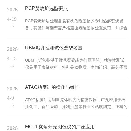
电子管损坏或管座故障：电子管灯丝不亮，或管座4、5
科学与...
PCP焚烧炉选型要点
2026
脚接触不良、连线断开。变压器次级绕组或继电器故障：
变压器次级250V绕组连线断开或内部线圈烧断，继电器
4-19
PCP焚烧炉是处理含氯有机危险废物的专用热解焚烧设
线圈烧坏或连线脱焊。电子管脚接触不良或内部开路：电
备，其设计与选型需严格遵循危险废物处置规范，并综合
子管1、6、2、9、3、8脚有接触不良现象，或电子管内
考虑废物特性、处理能力、环保排放及运行经济性。科学
部屏极、阴极或第二栅极(2、9脚)开路。解决方法：检查
选型是确保处置设施安全、稳定、合规运行的基础。一、
交流回路：用电笔依次检...
UBM粘弹性测试仪选型考量
2026
废物特性分析与处置要求处置对象的精准分析是选型前
提。必须明确待处理废物的物理形态（固态、液态、半固
4-15
UBM（通常指基于微悬臂梁或类似原理的）粘弹性测试
态、沾染废物）、化学成分（除PCP外，是否含其他氯代
仪是用于表征材料（特别是软物质、生物组织、高分子薄
有机物、重金属、硫、磷等）、热值范围、氯含量、水分
膜等）在微小尺度下动态力学性能的精密仪器。它通过测
及灰分含量。这些参数直接影响炉型选择、燃烧室设计、
量样品在可控载荷或位移下的动态响应，获取其储能模
耐火材料配置、尾气处理工艺及运...
ATAC粘度计的操作与维护
2026
量、损耗模量、损耗因子等粘弹性参数。选型需紧密围绕
测量模式、频率与力/位移范围、样品环境控制及数据解
4-9
ATAC粘度计是测量流体粘度的精密仪器，广泛应用于石
析能力展开。一、明确测试原理与测量模式首先理解仪器
油化工、食品医药、涂料油墨等行业的粘度测定。正确的
的核心工作机制。常见原理包括：微悬臂梁探针激励与检
操作方法和规范的维护程序是保证测量准确性和设备稳定
测：通过压电陶瓷或其他驱动器激励微悬臂梁探针，使其
性的关键。一、设备准备安装前需确认工作环境。实验室
与样品接触并发生相互作用，通过光...
MCRL変角分光測色仪的广泛应用
2026
温度应控制在20±0.5℃，避免温度波动影响粘度测量。