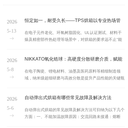
恒定如一，耐受久长——TPS烘箱以专业热场管
2026
理护航制造与科研
5-13
在电子元件老化、环氧树脂固化、UL认证测试、材料干
燥及精密部件热处理等场景中，对烘箱的要求远不止“能
加热”，更在于长期运行的温度稳定性、箱内的均匀场强
以及设备本身的结构耐用性。我们的TPS烘箱（高性能机
NIKKATO氧化锆球：高硬度分散研磨介质，赋能
2026
械对流烘箱系列）汲取了工业级热处理设备的设计精髓，
以重型结构、高效保温密封与精准的气流管理，为实验室
纳米级超细加工
5-8
在电子陶瓷、锂电材料、油墨及医药原料等精细制造领
及轻型工业生产提供可依赖的恒温环境。重型结构与密封
域，纳米级超细研磨与高效分散是提升产品性能的关键瓶
内胆：杜绝干扰，保障纯净热场TPS烘箱采用重型钢材外
颈。研磨介质的硬度、密度与耐磨性直接决定了粉体粒度
壳（通常≥16G）与全焊接密封内胆（304不锈钢）结
的分布、生产效率及最终产品的纯度。NIKKATO氧化锆
构。满焊密封不仅增强了箱...
自动弹出式烘箱有哪些常见故障及解决方法
2026
球采用高纯度钇稳定氧化锆（Y-TZP）材质，凭借其超高
密度（~6.0g/cm³）、高硬度（≥1250HV）及优异的断裂
5-6
自动弹出式烘箱的常见故障及解决方法可归纳为以下几个
韧性，成为高粘度、高硬度物料湿法研磨与分散的理想介
方面：一、不能加温故障原因：交流回路未接通：熔断
质，显著提升研磨效率并降低综合使用成本。核心性能参
器、安全控制器、电源开关等接线点或变压器初级无电。
数与相变增韧机理NIKKATO氧化锆球的性能源于其材料