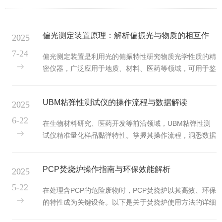
偏光测定装置原理：解析偏振光与物质的相互作
2025
用
7-24
偏光测定装置是利用光的偏振特性研究物质光学性质的精
密仪器，广泛应用于地质、材料、医药等领域，可用于鉴
别晶体类型、测定物质浓度、分析分子结构等。其工作原
理围绕偏振光的产生、传播、与物质的相互作用及检测展
UBM粘弹性测试仪的操作流程与数据解读
2025
开，以下详细解析。​1、偏振光的产生与调节​自然光是非
偏振光，其光波在垂直于传播方向的平面内沿各个方向振
6-22
在生物材料研究、医药开发等前沿领域，UBM粘弹性测
动。偏光测定装置的光源通常为白炽灯或钠灯，发出的自
试仪精准量化样品黏弹特性。掌握其操作流程，洞悉数据
然光首先经过起偏器，起偏器多为偏振片或尼科尔棱镜，
奥秘，对解锁材料性能关键意义重大。操作流程开启前，
能将自然光转化为线偏振光——只在某一固定方向上振动
样品制备是根基。依实验需求，将生物凝胶、高分子材料
的光。​起偏器后方设有偏振...
PCP焚烧炉操作指南与环保效能解析
2025
等样本精心塑造，确保尺寸、形态契合测试要求，如圆柱
体需规整，表面平整光滑，避免因样品瑕疵引入误差。放
5-22
在处理含PCP的危险废物时，PCP焚烧炉以其高效、环保
置样品时，轻柔置于测试仪载物台，校准水平，保障受力
的特性成为关键设备。以下是关于焚烧炉使用方法的详细
均匀，为精准测量奠基。开机预热后，进入参数设置环
介绍。一、启动前准备1、检查燃料：确保焚烧炉所需的
节。依据样本特性，选定合适测试模式，如振荡剪切模式