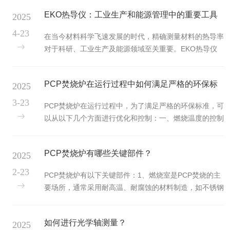
柴油或其他辅助燃料充足，质量合格。对于以天然气为燃
用于模拟材料动态受力场景；精准输...
EKO热导仪：工业生产和能源管理中的重要工具
2025
料的焚烧炉，要检查天然气管道连接是否牢固，气压是否
正常。2、清理炉膛：清除炉膛内的残留灰渣和杂物，检
4-23
在当今材料科学飞速发展的时代，精确测量材料的热导率
查炉壁、炉衬是否有损坏，确保炉内环境干净且无安全隐
对于科研、工业生产及能源领域至关重要。EKO热导仪
患。3、检查设备部件：对焚烧炉的燃烧器、风机、烟囱
的核心优势在于其能够实现对材料热导率的高精度测量。
等关键部件进行检查，保证其正常运行。查看仪表是否正
热导率是衡量材料导热性能的关键指标，它反映了材料单
常工作，如温度表、压力表等...
PCP焚烧炉在运行过程中如何满足严格的环保标
2025
位时间内传递热量的能力。热导仪采用先进的测试原理和
技术，如瞬态平面热源法或稳态比较法等，能够精确地测
准？
3-23
PCP焚烧炉在运行过程中，为了满足严格的环保标准，可
量出各种材料的热导率。无论是金属、陶瓷还是高分子材
以从以下几个方面进行优化和控制：一、燃烧温度的控制
料，热导仪都能以高的精度给出测试结果，为科研人员和
1、保持高温燃烧：确保焚烧炉内温度达到足够高的水
工程师提供可靠的数据依据。EKO热导仪的应用范围极
平，通常要求在850℃至1100℃之间。高温可以使PCP等
为广泛。在科研领域，它是研究材...
PCP焚烧炉有哪些关键部件？
2025
有害物质充分分解，减少有害气体的产生，特别是二噁英
类物质。在实际操作中，通过精确的温度控制系统，实时
2-23
PCP焚烧炉有以下关键部件：1、燃烧室是PCP焚烧的主
监测并调节燃烧温度，使其稳定在设定范围内。2、温度
要场所，通常采用耐高温、耐腐蚀的材料制造，如不锈钢
分布均匀：保证炉膛内的温度分布均匀，避免局部温度过
等。其设计要保证PCP在合适的温度和停留时间内充分燃
高或过低。这可以通过优化燃烧器的设计、布置以及调整
烧，以实现高效、无害化的处理。一般通过燃烧器将燃料
燃烧空气的供给等方式实...
如何进行光学轴测量？
2025
油或气体喷入燃烧室，与PCP接触并引发燃烧反应。2、