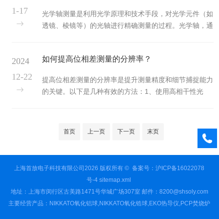
进料系统包括料斗、输送装置等。料斗用于储存待焚烧的
1-17
光学轴测量是利用光学原理和技术手段，对光学元件（如
PCP，输送装置则负责将PCP从料斗输送至燃烧室。为保
透镜、棱镜等）的光轴进行精确测量的过程。光学轴，通
证进料的稳定性和均匀性，通常会配备螺旋输送机、皮带
常简称为光轴，是指通过光学系统中心并垂直于光学元件
输送机等设备，并根据燃烧室的处理能力和PCP的特性调
表面的直线。在光学系统中，光轴的准确性对于系统的成
整输送速度。3、...
如何提高位相差测量的分辨率？
2024
像质量、聚焦性能以及整体性能至关重要。进行测量的方
法有多种，以下是一些常见的方法：一、自准直成像法
12-22
提高位相差测量的分辨率是提升测量精度和细节捕捉能力
1、静止法：以定心仪或中心偏差测量仪的光轴作为测量
的关键。以下是几种有效的方法：1、使用高相干性光
基准，检测各光学表面球心相对基准轴的偏离量。这种方
源：高相干性的光源（如激光器）可以减少光波的时间和
法要求测量基准的光轴具有高的稳定性，但在实际工作中
空间相干性问题，从而提高干涉图样的对比度和清晰度。
很难达到。2、旋转法：以精密转台...
这有助于更精确地解析相位变化，进而提高分辨率。2、
首页
上一页
下一页
末页
优化光学系统：通过改进显微镜或干涉仪的光学设计，比
如使用高质量的透镜和物镜，可以减少像差和散射，提高
系统的分辨率。此外，采用消色差透镜可以校正由于不同
上海首放电子科技有限公司2026 版权所有 ©
备案号：沪ICP备16022078
波长光线聚焦点不同而产生的色差，进一步提高成像质
号-4
sitemap.xml
量。3、多波长照明：利用多个不同波...
地址：上海市闵行区古美路1471号华城广场307室 邮件：8200@shsoly.com
主要经营产品：NIKKATO氧化铝球,NIKKATO氧化锆球,EKO热导仪,PCP焚烧炉