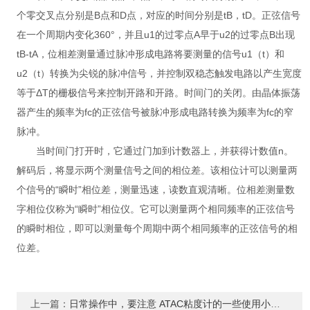
个零交叉点分别是B点和D点，对应的时间分别是tB，tD。正弦信号
在一个周期内变化360°，并且u1的过零点A早于u2的过零点B出现
tB-tA，位相差测量通过脉冲形成电路将要测量的信号u1（t）和
u2（t）转换为尖锐的脉冲信号，并控制双稳态触发电路以产生宽度
等于ΔT的栅极信号来控制开路和开路。时间门的关闭。由晶体振荡
器产生的频率为fc的正弦信号被脉冲形成电路转换为频率为fc的窄
脉冲。
当时间门打开时，它通过门加到计数器上，并获得计数值n。
解码后，将显示两个测量信号之间的相位差。该相位计可以测量两
个信号的“瞬时”相位差，测量迅速，读数直观清晰。位相差测量数
字相位仪称为“瞬时”相位仪。它可以测量两个相同频率的正弦信号
的瞬时相位，即可以测量每个周期中两个相同频率的正弦信号的相
位差。
上一篇：
日常操作中，要注意 ATAC粘度计的一些使用小细节