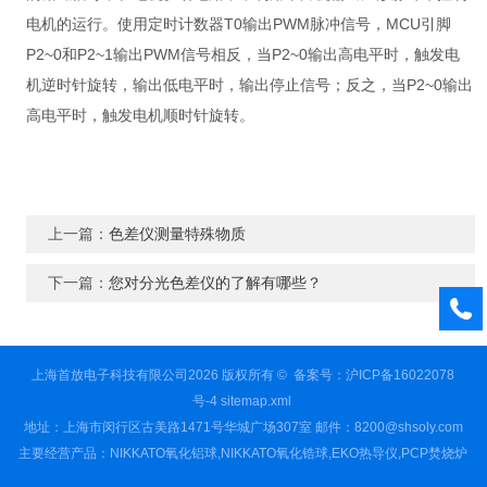
电机的运行。使用定时计数器T0输出PWM脉冲信号，MCU引脚
P2~0和P2~1输出PWM信号相反，当P2~0输出高电平时，触发电
机逆时针旋转，输出低电平时，输出停止信号；反之，当P2~0输出
高电平时，触发电机顺时针旋转。
上一篇：
色差仪测量特殊物质
下一篇：
您对分光色差仪的了解有哪些？
上海首放电子科技有限公司2026 版权所有 ©
备案号：沪ICP备16022078
号-4
sitemap.xml
地址：上海市闵行区古美路1471号华城广场307室 邮件：8200@shsoly.com
主要经营产品：NIKKATO氧化铝球,NIKKATO氧化锆球,EKO热导仪,PCP焚烧炉