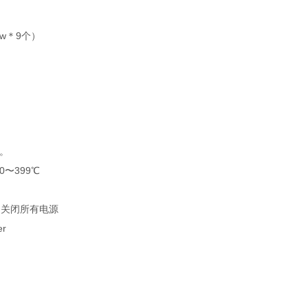
w＊9个）
。
〜399℃
关闭所有电源
r