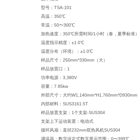
型号：TSA-101
高温：350℃
常温：50〜300℃
加热速度：350℃所需时间/1小时（春，夏季标准）
温度指示精度：±1.0℃
温度分布（环境）：±1.0℃
样品尺寸：250mm*330mm（大）
样品放置口：1
功率电源：3,380V
容量：7.85kw
外部尺寸：大约W1,140mm*H1,760mm*D930mm
内部材料：SUS3161.5T
样品放置支架：1个支架-SUS304
支架上下运动装置：电动式
循环风扇：直径232mm双热风机SUS304
调温器：数字设定式数字显示范围：0〜399℃